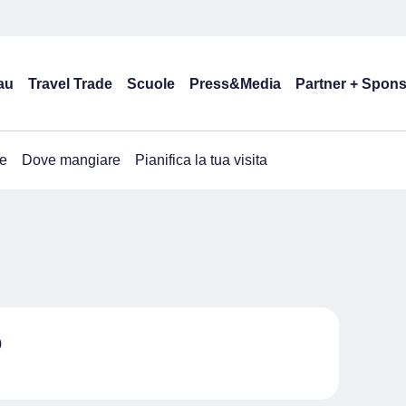
au
Travel Trade
Scuole
Press&Media
Partner + Spon
e
Dove mangiare
Pianifica la tua visita
o