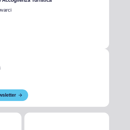
e Accoglienza Turistica
ovarci
i
wsletter