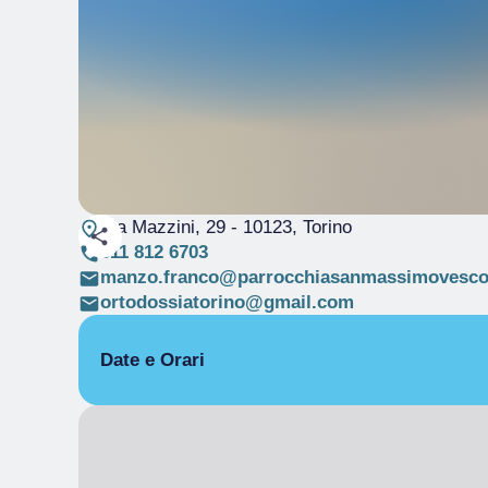
Via Mazzini, 29
- 10123, Torino
011 812 6703
manzo.franco@parrocchiasanmassimovescov
ortodossiatorino@gmail.com
Date e Orari
APERTURA SETTIMANALE
LUN
Chiuso
MAR
Chiuso