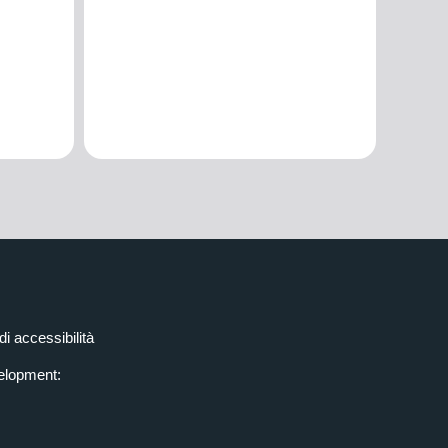
di accessibilità
elopment: