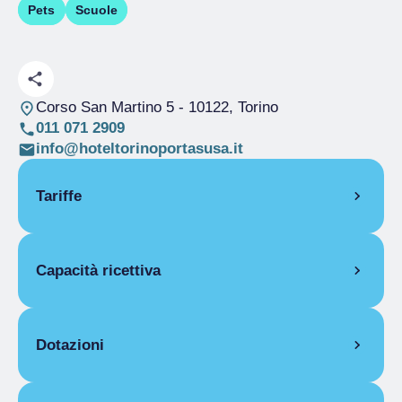
Pets
Scuole
Corso San Martino 5
- 10122, Torino
011 071 2909
info@hoteltorinoportasusa.it
Tariffe
APERTURA
Capacità ricettiva
Stagione unica
01/01-31/12
MONOLOCALE
Camere
7
1 giorno
Posti letto
26
Dotazioni
Stagione unica
Da 44,00 € a 440,00 €
BILOCALE
DOTAZIONI APPARTAMENTI