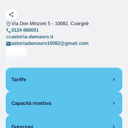
Via Don Minzoni 5
- 10082, Cuorgnè
0124 666001
astoria-damauro.it
astoriadamauro10082@gmail.com
Tariffe
APERTURA
Capacità ricettiva
Stagione unica
01/01-31/12
CAMERE
Camere
27
Singola
Posti letto
47
Dotazioni