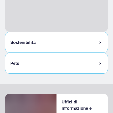
Colazione
Colazione inglese a parte, Colazione a buffet a
parte
Sostenibilità
Locale ricovero bici
Pets
Animali ammessi al guinzaglio
Animali ammessi in camera
Uffici di
Informazione e