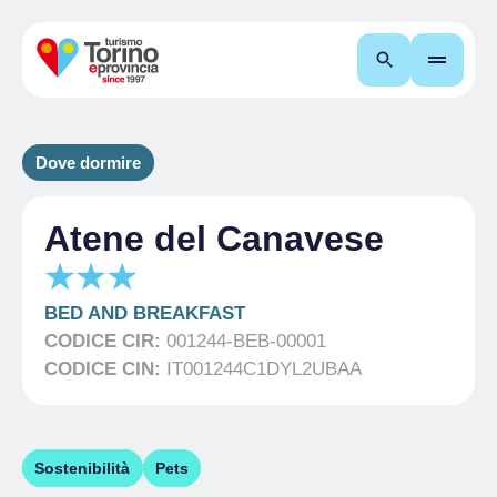
Cerca
Dove dormire
Atene del Canavese
BED AND BREAKFAST
CODICE CIR:
001244-BEB-00001
CODICE CIN:
IT001244C1DYL2UBAA
Sostenibilità
Pets