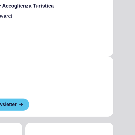
e Accoglienza Turistica
ovarci
i
wsletter