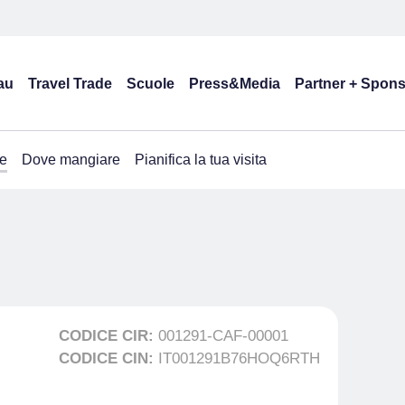
au
Travel Trade
Scuole
Press&Media
Partner + Spon
e
Dove mangiare
Pianifica la tua visita
CODICE CIR:
001291-CAF-00001
CODICE CIN:
IT001291B76HOQ6RTH