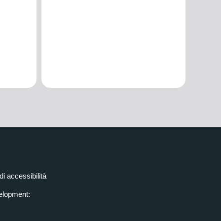
di accessibilità
elopment: