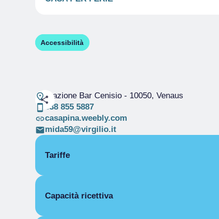
Accessibilità
Frazione Bar Cenisio
- 10050, Venaus
338 855 5887
casapina.weebly.com
mida59@virgilio.it
Tariffe
APERTURA
Capacità ricettiva
Stagione unica
30/05-30/09