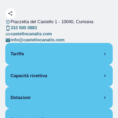
Piazzetta del Castello 1
- 10040, Cumiana
333 500 0883
castellocanalis.com
info@castellocanalis.com
Tariffe
APERTURA
Capacità ricettiva
Stagione unica
01/05-10/08
Stagione unica
01/09-30/09
Camere
3
CAMERE
Posti letto
6
Dotazioni
Doppia
Stagione unica
200,00 €
DOTAZIONI CAMERE
Quattro letti