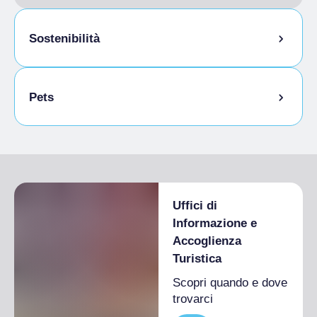
Sostenibilità
Locale ricovero bici
Pets
Animali ammessi in camera
Uffici di
Informazione e
Accoglienza
Turistica
Scopri quando e dove
trovarci