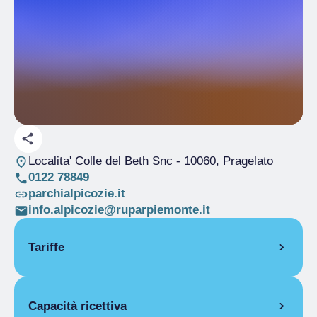
Localita' Colle del Beth Snc
- 10060, Pragelato
0122 78849
parchialpicozie.it
info.alpicozie@ruparpiemonte.it
Tariffe
APERTURA
Capacità ricettiva
Stagione unica
15/06-15/10