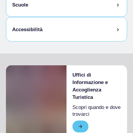
Animali ammessi al guinzaglio
Scuole
Animali ammessi in camera
Studenti ammessi
Accessibilità
Accesso disabili
Uffici di
Informazione e
Accoglienza
Turistica
Scopri quando e dove
trovarci