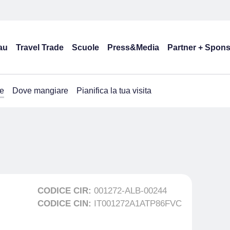
au
Travel Trade
Scuole
Press&Media
Partner + Spon
e
Dove mangiare
Pianifica la tua visita
CODICE CIR:
001272-ALB-00244
CODICE CIN:
IT001272A1ATP86FVC