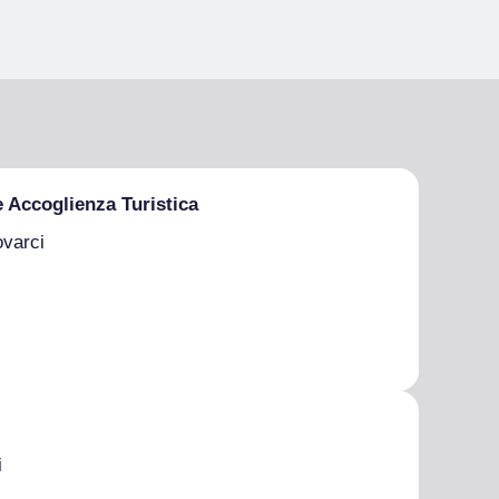
e Accoglienza Turistica
ovarci
i