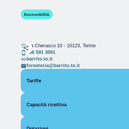
Accessibilità
Via Cherasco 10
- 10123, Torino
366 591 3091
barrito.to.it
foresteria@barrito.to.it
Tariffe
APERTURA
Capacità ricettiva
Stagione unica
01/01-31/12
CAMERE
Camere
Singola
Posti letto
Dotazioni