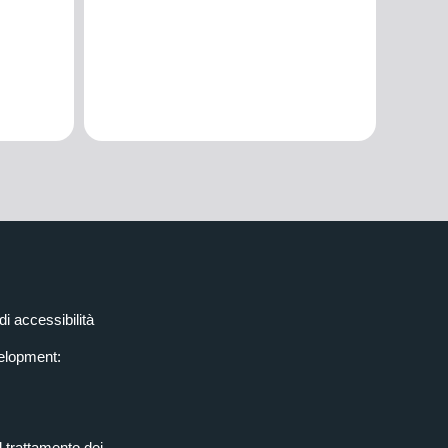
di accessibilità
elopment:
l trattamento dei