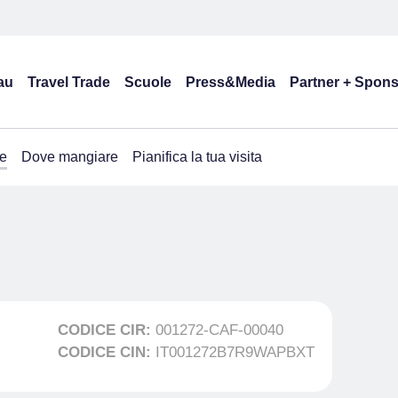
au
Travel Trade
Scuole
Press&Media
Partner + Spon
e
Dove mangiare
Pianifica la tua visita
CODICE CIR:
001272-CAF-00040
CODICE CIN:
IT001272B7R9WAPBXT