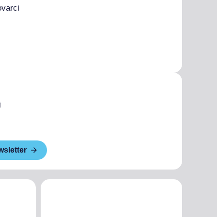
ovarci
i
wsletter