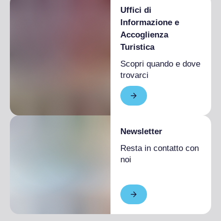
Quattro letti
Uffici di
Alta stagione
Da 250,00 € a
Informazione e
370,00 €
Accoglienza
Bassa stagione
Da 210,00 € a
Turistica
250,00 €
Scopri quando e dove
trovarci
Newsletter
Resta in contatto con
noi