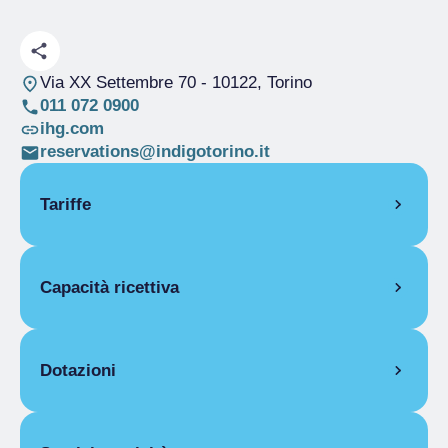
Via XX Settembre 70
- 10122, Torino
011 072 0900
ihg.com
reservations@indigotorino.it
Tariffe
APERTURA
Capacità ricettiva
Stagione unica
01/01-31/12
CAMERE
Camere
50
Singola
Posti letto
100
Dotazioni
Stagione unica
Da 80,00 € a
Camere disabili
3
1.300,00 €
DOTAZIONI CAMERE
Uso singola