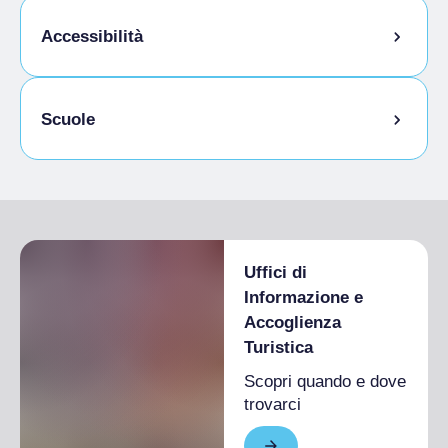
Animali ammessi al guinzaglio
Accessibilità
Cucina senza glutine
Scuole
Studenti ammessi
Uffici di
Informazione e
Accoglienza
Turistica
Scopri quando e dove
trovarci