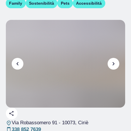
Family
Sostenibilità
Pets
Accessibilità
Via Robassomero 91
- 10073, Ciriè
338 852 7639