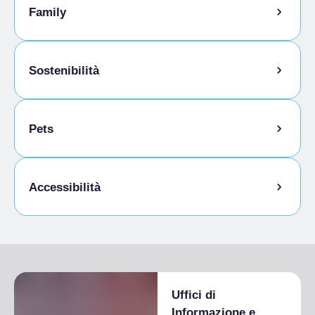
Family
Baby sitting
Sostenibilità
Locale ricovero bici
Pets
Animali ammessi al guinzaglio
Accessibilità
Animali ammessi in camera
Accesso disabili
Uffici di
Informazione e