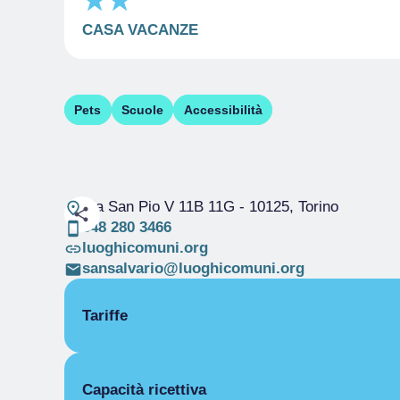
CASA VACANZE
Pets
Scuole
Accessibilità
Via San Pio V 11B 11G
- 10125, Torino
348 280 3466
luoghicomuni.org
sansalvario@luoghicomuni.org
Tariffe
APERTURA
Capacità ricettiva
Stagione unica
01/01-31/12