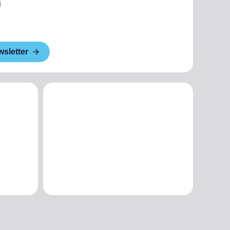
i
wsletter