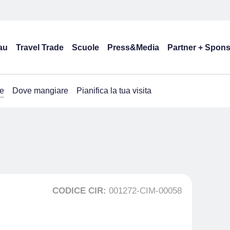
au
Travel Trade
Scuole
Press&Media
Partner + Spon
e
Dove mangiare
Pianifica la tua visita
CODICE CIR:
001272-CIM-00058