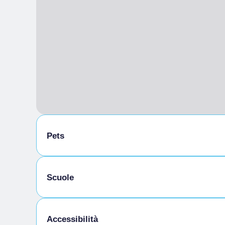
Pets
Animali ammessi al guinzaglio
Scuole
Studenti ammessi
Accessibilità