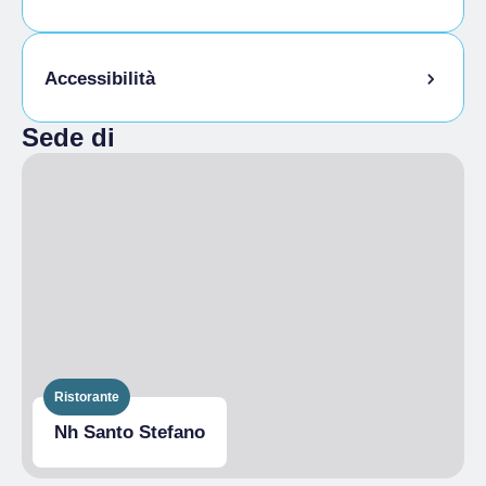
Menù Bambini
Animali ammessi al guinzaglio
Accessibilità
Animali ammessi in camera
Sede di
Cucina senza glutine
Accesso disabili
Ristorante
Nh Santo Stefano