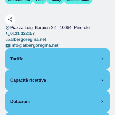
Piazza Luigi Barbieri 22
- 10064, Pinerolo
0121 322157
albergoregina.net
info@albergoregina.net
Tariffe
APERTURA
Capacità ricettiva
Stagione unica
01/01-31/12
CAMERE
Camere
15
Singola
Posti letto
25
Dotazioni
Stagione unica
Da 60,00 € a 80,00 €
Coperti
80
Uso singola