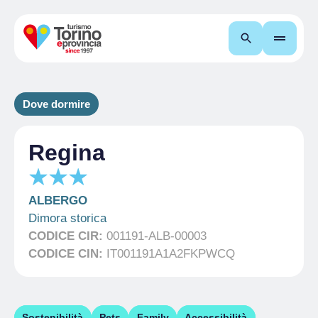
Cerca
Dove dormire
Regina
ALBERGO
Dimora storica
CODICE CIR:
001191-ALB-00003
CODICE CIN:
IT001191A1A2FKPWCQ
Sostenibilità
Pets
Family
Accessibilità