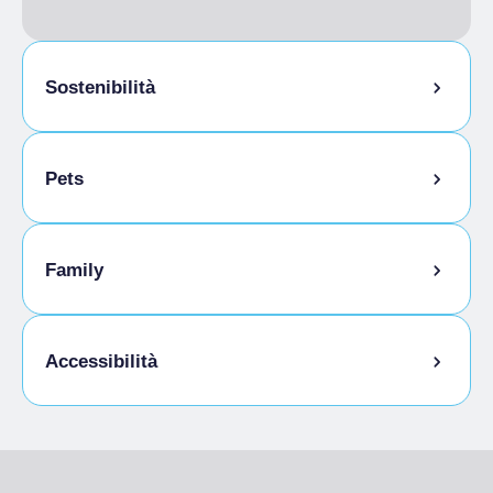
Sostenibilità
Locale ricovero bici
Pets
Animali ammessi al guinzaglio
Family
Menù Bambini
Accessibilità
Cucina senza glutine