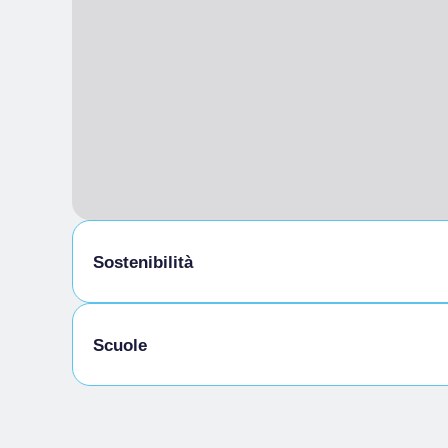
Sostenibilità
Locale ricovero bici
Scuole
Studenti ammessi