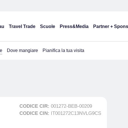
au
Travel Trade
Scuole
Press&Media
Partner + Spon
e
Dove mangiare
Pianifica la tua visita
CODICE CIR:
001272-BEB-00209
CODICE CIN:
IT001272C13NVLG9CS