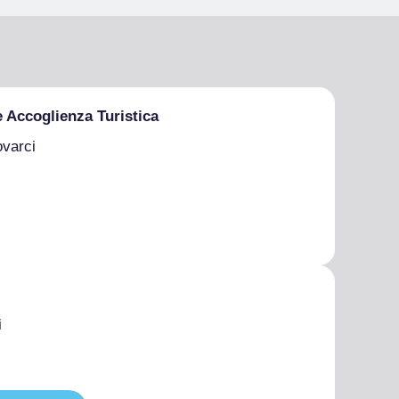
e Accoglienza Turistica
ovarci
i