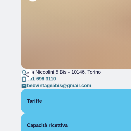
Via Niccolini 5 Bis
- 10146, Torino
351 696 3110
bebvintage5bis@gmail.com
Tariffe
APERTURA
Capacità ricettiva
Stagione unica
01/01-31/12