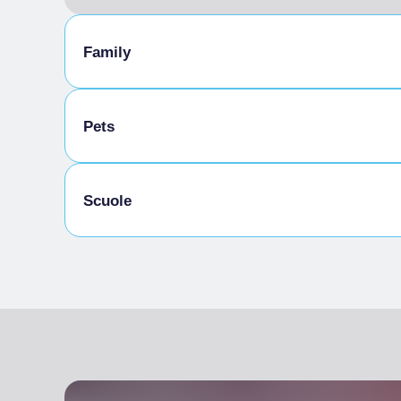
Family
Pets
Animali Ammessi
Scuole
Scolaresche ammesse