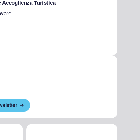
e Accoglienza Turistica
ovarci
i
wsletter