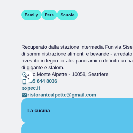
Family
Pets
Scuole
Recuperato dalla stazione intermedia Funivia Sises 
di somministrazione alimenti e bevande - arredat
rivestito in legno locale- panoramico definito un b
di gigante e slalom.
Loc.Monte Alpette
- 10058, Sestriere
335 644 8036
pec.it
ristorantealpette@gmail.com
La cucina
NAZIONALE