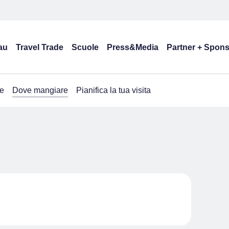
au
Travel Trade
Scuole
Press&Media
Partner + Spon
e
Dove mangiare
Pianifica la tua visita