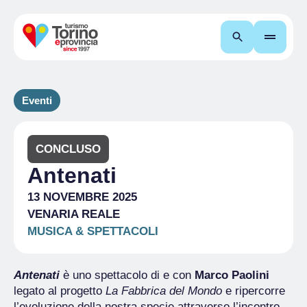
Cerca
Eventi
CONCLUSO
Antenati
13 NOVEMBRE 2025
VENARIA REALE
MUSICA & SPETTACOLI
Antenati
è uno spettacolo di e con
Marco Paolini
legato al progetto
La Fabbrica del Mondo
e ripercorre
l’evoluzione della nostra specie attraverso l’incontro