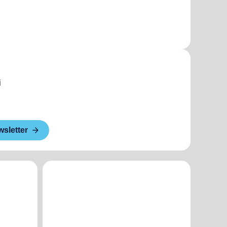
i
wsletter