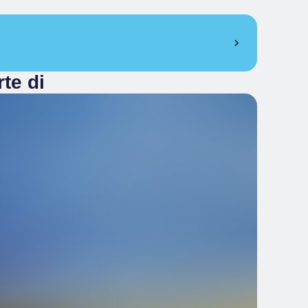
te di
5,00 €