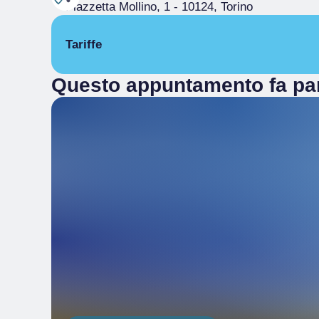
Piazzetta Mollino, 1
- 10124, Torino
Tariffe
Questo appuntamento fa par
Intero