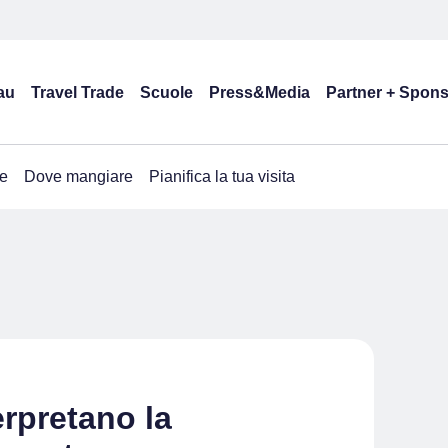
au
Travel Trade
Scuole
Press&Media
Partner + Spon
e
Dove mangiare
Pianifica la tua visita
erpretano la