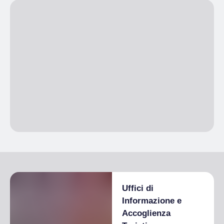
BARDOMONT. SCATTI DI MONTAGNA
Dal 06/12/2024 al 08/12/2024
Aperto
Mostra fotografica a cura di Claudio Fammartino, Paolo Marre,
Alessandra Simiand e Maria Laura Verdoia.
Ingresso libero
CONCERTO CORO CAI UGET DI TORINO
6 dicembre 2024
21:00
– 22:30
Ingresso libero
MONTAGNA E / È SOSTENIBILITÀ
7 dicembre 2024
10:00
– 11:00
Ingresso libero
MARCO BUSSONE - Presidente Uncem
Uffici di
PAOLO ROMANO - Presidente Smat
ANDREA GARELLI - Presidente Guide Alpine Piemonte
Informazione e
Modera: MICHELE LUBRANO - Docente IISS Des Ambrois di
Accoglienza
Oulx