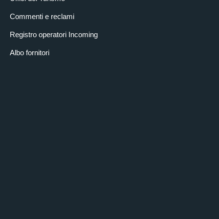
Dialogano con ROBERTO MANTOVANI e EUGENIA MARANESI
CHI HA PAURA DEL LUPO?
Commenti e reclami
8 dicembre 2024
Registro operatori Incoming
10:30
– 11:30
Albo fornitori
Ingresso libero
LUCA ROSSI - Docente Dipartimento Scienze Veterinarie
Università di Torino
LUCA GIUNTI - Guardiaparco Parchi Alpi Cozie
MARCO POZZI - Guida Parchi Alpi Cozie
Modera: RICCARDO TOPAZIO - Comitato Organizzatore del
Festival
ALPI RIBELLI
8 dicembre 2024
11:30
– 11:00
Ingresso libero
VALERIA TRON - scrittrice e cantautrice
ENRICO CAMANNI - scrittore ed alpinista
dialogano con ROBERTO MANTOVANI
BARDONECCHIA 2025
8 dicembre 2024