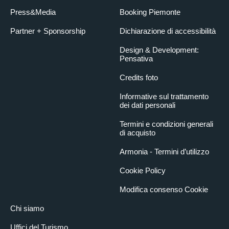
NICOLAS FAVRESSE.
Press&Media
Booking Piemonte
Incontro con uno dei più forti climber degli ultimi 20 anni con la
collaborazione di EUGENIA MARANESI e MICHELE LUBRANO
Partner + Sponsorship
Dichiarazione di accessibilità
CENA
7 dicembre 2024
Design & Development:
Pensativa
20:00
– 21:00
A base di prodotti tipici di Bardonecchia presso l’hotel Des
Credits foto
Geneys Splendid****
Informative sul trattamento
Prenotazione obbligatoria c/o Ufficio del Turismo di
dei dati personali
Bardonecchia € 15,00 a persona.
LA SPEDIZIONE FEMMINILE ITALO-
Termini e condizioni generali
di acquisto
PAKISTANA AL K2
7 dicembre 2024
Armonia - Termini d’utilizzo
21:00
– 23:00
Cookie Policy
Ingresso libero con prenotazione obbligatoria c/o Ufficio del
Turismo
Modifica consenso Cookie
FEDERICA MINGOLLA e ANNA TORRETTA
Guide Alpine e partecipanti alla spedizione 2024 sul K2
Chi siamo
sostenuta dal CAI
GIACOMO BENEDETTI vicepresidente generale CAI
Uffici del Turismo