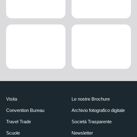
7 dicembre 2024
14:00
– 17:30
Ingresso libero
piazza Medail, 4 Bardonecchia
MONTAGNA E / È ACCOGLIENZA
7 dicembre 2024
15:00
– 17:00
Ingresso libero
GIORGIO MONTABONE Presidente del Consorzio Turismo
Bardonecchia
BEATRICE BOSTICCO Presidente AIAT Bardonecchia
NICOLA BOSTICCO Amministratore Delegato Colomion S.p.A
FRANCO UGETTI Un’attività di eccellenza da 70 anni a
Bardonecchia
Visita
Le nostre Brochure
SCARPETTE E CHITARRA
7 dicembre 2024
Convention Bureau
Archivio fotografico digitale
17:00
– 18:30
Travel Trade
Società Trasparente
Ingresso libero con prenotazione obbligatoria c/o Ufficio del
Scuole
Newsletter
Turismo