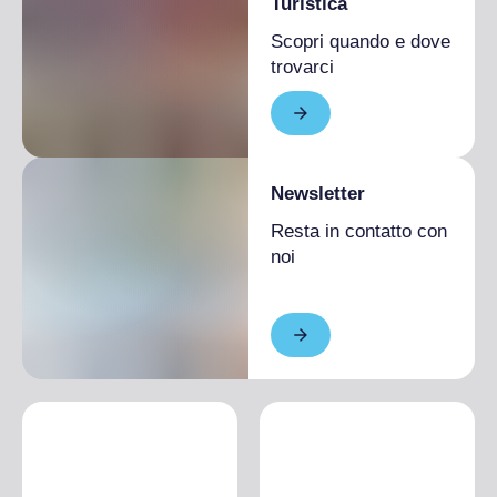
Turistica
ETICA DELLA MONTAGNA, AVVENTURA E
RISPETTO
Scopri quando e dove
7 dicembre 2024
trovarci
11:00
– 12:00
Ingresso libero con prenotazione obbligatoria c/o Ufficio del
Turismo
NIVES MEROI - Menzione speciale ai Piolet d’Or 2024
Tutti i 14 8.000 della Terra scalati in stile alpino
Newsletter
ROBERTO MANTOVANI - Scrittore e giornalista
BRUNO MIGLIORATI - Presidente del CAI Piemonte
Resta in contatto con
dialogano con EUGENIA MARANESI, docente e alpinista
noi
PRANZO
7 dicembre 2024
13:00
– 14:30
A base di prodotti tipici di Bardonecchia presso l’hotel Des
Geneys Splendid****
Prenotazione obbligatoria c/o Ufficio del Turismo di
Bardonecchia € 15,00 a persona
PORTE APERTE ALL'IMPIANTO DI
POTABILIZZAZIONE SMAT