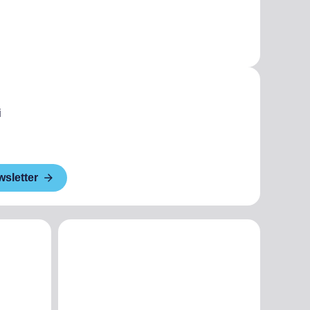
i
wsletter