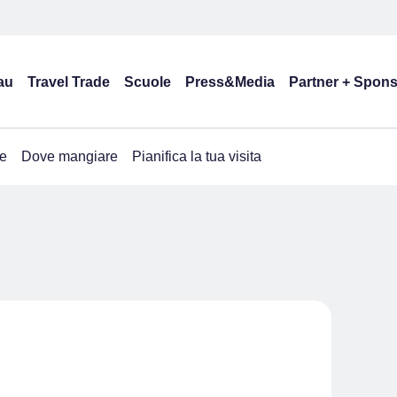
au
Travel Trade
Scuole
Press&Media
Partner + Spon
e
Dove mangiare
Pianifica la tua visita