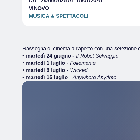
DAL 24/06/2025 AL 15/07/2025
VINOVO
MUSICA & SPETTACOLI
Rassegna di cinema all’aperto con una selezione di 
•
martedì 24 giugno
-
Il Robot Selvaggio
•
martedì 1 luglio
-
Follemente
•
martedì 8 luglio
-
Wicked
•
martedì 15 luglio
-
Anywhere Anytime