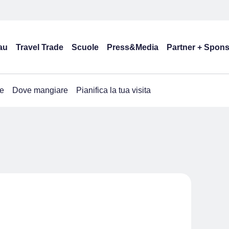
au
Travel Trade
Scuole
Press&Media
Partner + Spon
e
Dove mangiare
Pianifica la tua visita