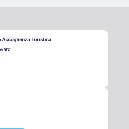
e Accoglienza Turistica
ovarci
i