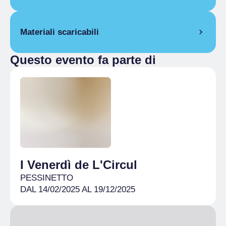
14 febbraio 2025
Materiali scaricabili
21:00
– 23:00
Questo evento fa parte di
2025 - 02 - 14 febbraio giacomo
volantino.pdf
I Venerdì de L'Circul
PESSINETTO
DAL 14/02/2025 AL 19/12/2025