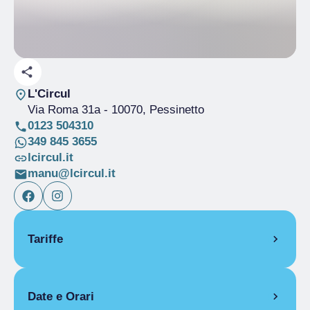
L'Circul
Via Roma 31a
- 10070, Pessinetto
0123 504310
349 845 3655
lcircul.it
manu@lcircul.it
Tariffe
Gratuito
Date e Orari