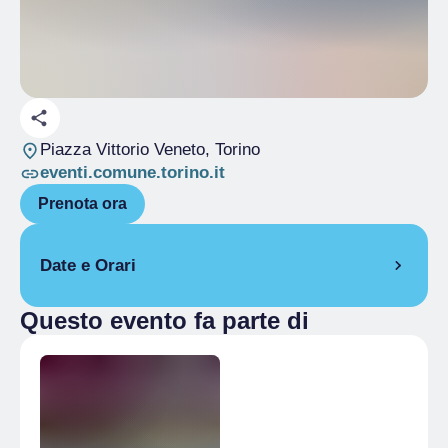
Piazza Vittorio Veneto
, Torino
eventi.comune.torino.it
Prenota ora
Date e Orari
Questo evento fa parte di
24 giugno 2025
21:00
– 00:00