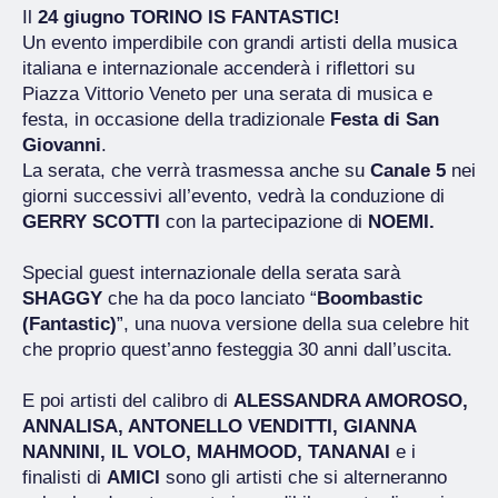
Il
24 giugno
TORINO IS FANTASTIC!
Un evento imperdibile con grandi artisti della musica
italiana e internazionale accenderà i riflettori su
Piazza Vittorio Veneto per una serata di musica e
festa, in occasione della tradizionale
Festa di San
Giovanni
.
La serata, che verrà trasmessa anche su
Canale 5
nei
giorni successivi all’evento, vedrà la conduzione di
GERRY SCOTTI
con la partecipazione di
NOEMI.
Special guest internazionale della serata sarà
SHAGGY
che ha da poco lanciato
“
Boombastic
(Fantastic)
”, una nuova versione
della sua celebre hit
che proprio quest’anno festeggia 30 anni dall’uscita.
E poi artisti del calibro di
ALESSANDRA AMOROSO,
ANNALISA, ANTONELLO VENDITTI, GIANNA
NANNINI, IL VOLO, MAHMOOD, TANANAI
e i
finalisti di
AMICI
sono gli artisti che si alterneranno