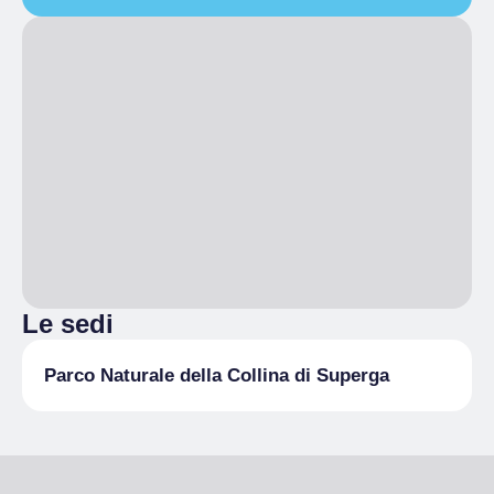
A3 Sentiero Pianeti (2)
2 Pd Fsam Mappe Corrette
Le sedi
Parco Naturale della Collina di Superga