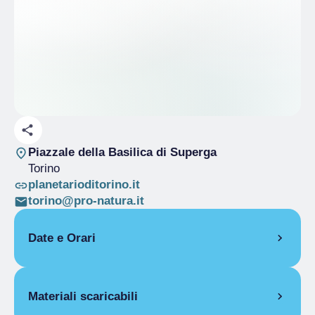
Piazzale della Basilica di Superga
Torino
planetarioditorino.it
torino@pro-natura.it
Date e Orari
5 ottobre 2025
Materiali scaricabili
10:00