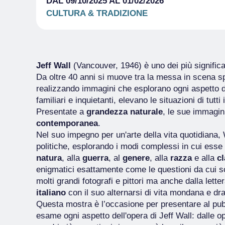
DAL 09/10/2025 AL 01/02/2026
CULTURA & TRADIZIONE
Jeff Wall
(Vancouver, 1946) è uno dei più significativi
Da oltre 40 anni si muove tra la messa in scena s
realizzando immagini che esplorano ogni aspetto 
familiari e inquietanti, elevano le situazioni di tutti 
Presentate a
grandezza naturale
, le sue immagi
contemporanea
.
Nel suo impegno per un'arte della vita quotidiana, Wa
politiche, esplorando i modi complessi in cui esse 
natura
, alla
guerra
, al
genere
, alla
razza
e alla
c
enigmatici esattamente come le questioni da cui son
molti grandi fotografi e pittori ma anche dalla lette
italiano
con il suo alternarsi di vita mondana e d
Questa mostra è l’occasione per presentare al pu
esame ogni aspetto dell'opera di Jeff Wall: dalle op