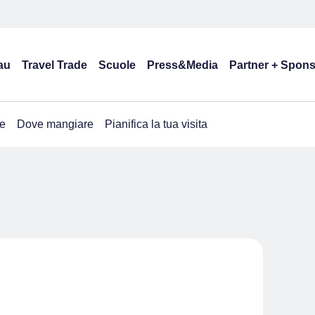
au
Travel Trade
Scuole
Press&Media
Partner + Spon
e
Dove mangiare
Pianifica la tua visita