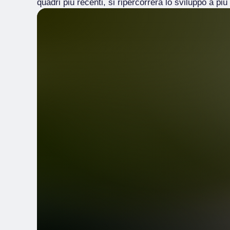
quadri più recenti, si ripercorrerà lo sviluppo a più 