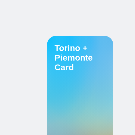
Torino +
Piemonte
Card