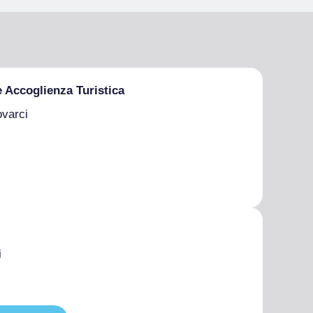
e Accoglienza Turistica
ovarci
i