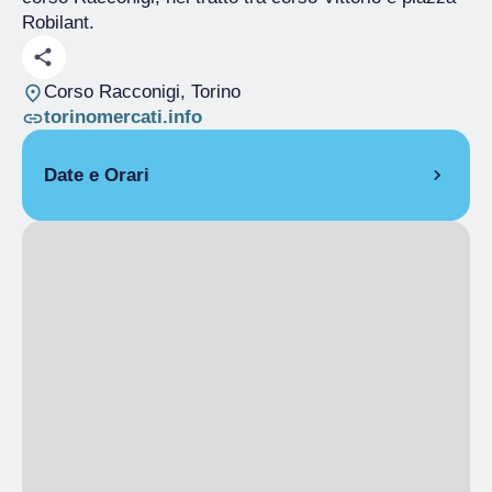
Robilant.
Corso Racconigi
, Torino
torinomercati.info
Date e Orari
APERTURA SETTIMANALE
LUN
07:00
– 14:00
MAR
07:00
– 14:00
MER
07:00
– 14:00
GIO
07:00
– 14:00
VEN
07:00
– 14:00
SAB
07:00
– 18:00
DOM
Chiuso