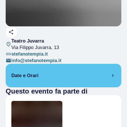
Teatro Juvarra
Via Filippo Juvarra, 13
stefanotempia.it
info@stefanotempia.it
Date e Orari
Questo evento fa parte di
16 giugno 2025
23:00