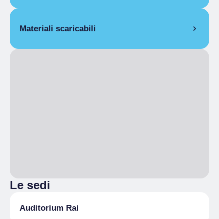
15 giugno 2025
Materiali scaricabili
CS-
ProfessioneOrchestra_OSNRai_AccademiaMusica-
2-concerti 2025.pdf
Le sedi
Auditorium Rai