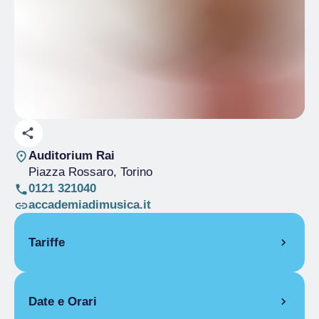
Auditorium Rai
Piazza Rossaro
, Torino
0121 321040
accademiadimusica.it
Tariffe
Intero
€ 5.00
Date e Orari