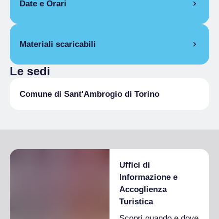
Date e Orari
28 giugno 2025
Materiali scaricabili
19:00
– 23:30
Le sedi
BATTAGLIA CHIUSE 2025.pdf
Comune di Sant'Ambrogio di Torino
Uffici di
Informazione e
Accoglienza
Turistica
Scopri quando e dove