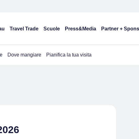
au
Travel Trade
Scuole
Press&Media
Partner + Spon
e
Dove mangiare
Pianifica la tua visita
 2026