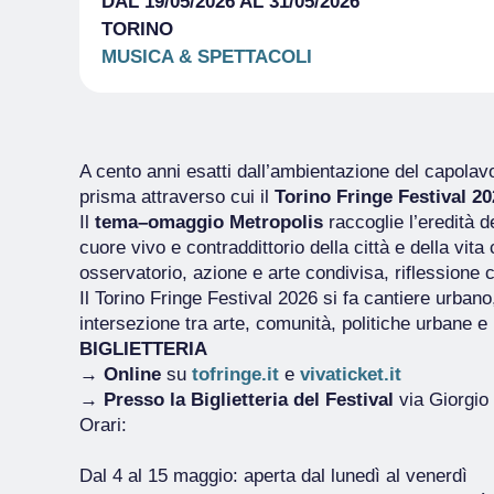
DAL 19/05/2026 AL 31/05/2026
TORINO
MUSICA & SPETTACOLI
A cento anni esatti dall’ambientazione del capolavo
prisma attraverso cui il
Torino Fringe Festival 2
Il
tema–omaggio Metropolis
raccoglie l’eredità 
cuore vivo e contraddittorio della città e della vi
osservatorio, azione e arte condivisa, riflessione c
Il Torino Fringe Festival 2026 si fa cantiere urban
intersezione tra arte, comunità, politiche urbane 
BIGLIETTERIA
→
Online
su
tofringe.it
e
vivaticket.it
→
Presso la Biglietteria del Festival
via Giorgio 
Orari:
Dal 4 al 15 maggio: aperta dal lunedì al venerdì