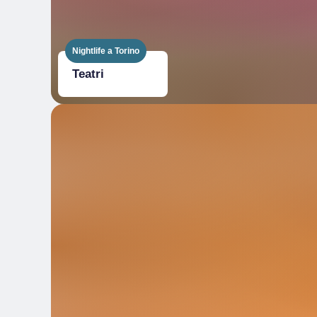
Nightlife a Torino
Teatri