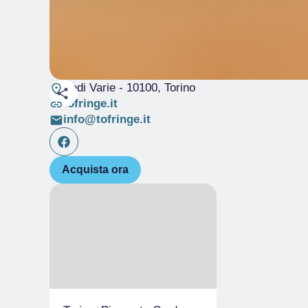
Sedi Varie
- 10100, Torino
tofringe.it
info@tofringe.it
Acquista ora