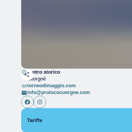
centro storico
Cuorgnè
torneodimaggio.com
info@prolococuorgne.com
Tariffe