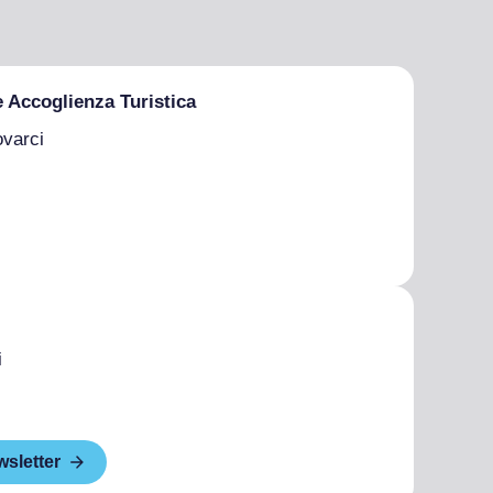
e Accoglienza Turistica
ovarci
i
wsletter