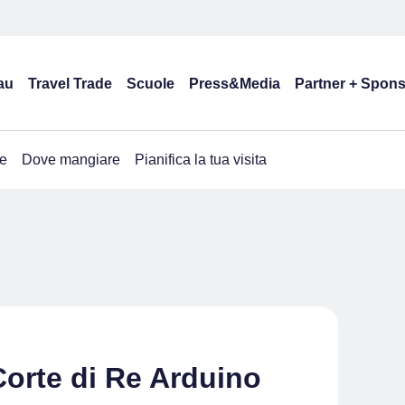
au
Travel Trade
Scuole
Press&Media
Partner + Spon
e
Dove mangiare
Pianifica la tua visita
Corte di Re Arduino