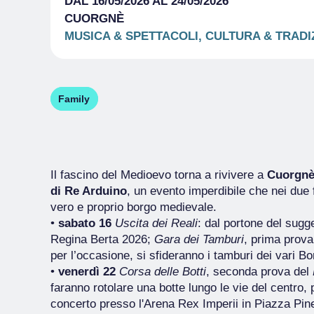
DAL 16/05/2026 AL 24/05/2026
CUORGNÈ
MUSICA & SPETTACOLI, CULTURA & TRAD
Family
Il fascino del Medioevo torna a rivivere a
Cuorgn
di Re Arduino
, un evento imperdibile che nei due 
vero e proprio borgo medievale.
•
sabato 16
Uscita dei Reali
: dal portone del sugge
Regina Berta 2026;
Gara dei Tamburi
, prima prov
per l’occasione, si sfideranno i tamburi dei vari Bo
•
venerdì 22
Corsa delle Botti
, seconda prova del
faranno rotolare una botte lungo le vie del centro,
concerto presso l'Arena Rex Imperii in Piazza Pine