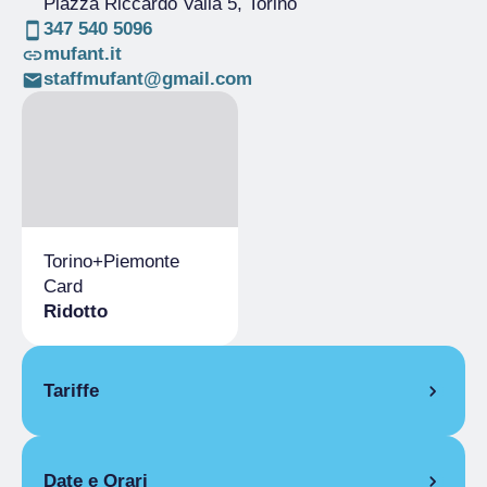
Piazza Riccardo Valla 5
, Torino
347 540 5096
mufant.it
staffmufant@gmail.com
Torino+​Piemonte
Card
Ridotto
Tariffe
Ridotto
Date e Orari