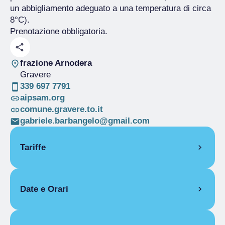
un abbigliamento adeguato a una temperatura di circa
8°C).
Prenotazione obbligatoria.
frazione Arnodera
Gravere
339 697 7791
aipsam.org
comune.gravere.to.it
gabriele.barbangelo@gmail.com
Tariffe
Intero
€ 8.00
Date e Orari
15 giugno 2025