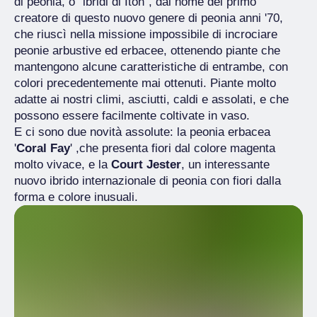
di peonia, o “ibridi di Itoh”, dal nome del primo
creatore di questo nuovo genere di peonia anni '70,
che riuscì nella missione impossibile di incrociare
peonie arbustive ed erbacee, ottenendo piante che
mantengono alcune caratteristiche di entrambe, con
colori precedentemente mai ottenuti. Piante molto
adatte ai nostri climi, asciutti, caldi e assolati, e che
possono essere facilmente coltivate in vaso.
E ci sono due novità assolute: la peonia erbacea
'
Coral Fay
' ,che presenta fiori dal colore magenta
molto vivace, e la
Court Jester
, un interessante
nuovo ibrido internazionale di peonia con fiori dalla
forma e colore inusuali.