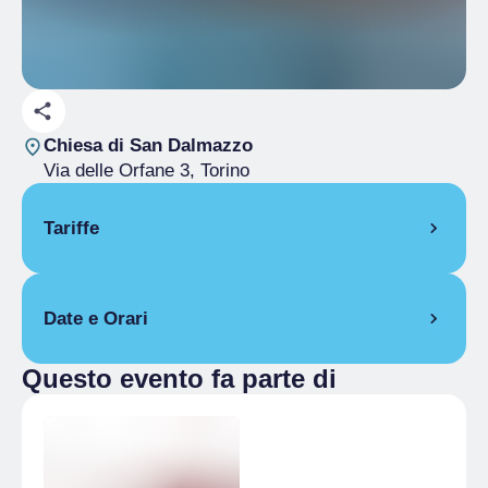
Chiesa di San Dalmazzo
Via delle Orfane 3
, Torino
Tariffe
Intero
€ 10.00
Date e Orari
Ridotto
€ 5.00
Abbonamento Musei
Questo evento fa parte di
8 ottobre 2025
20:30
– 22:00