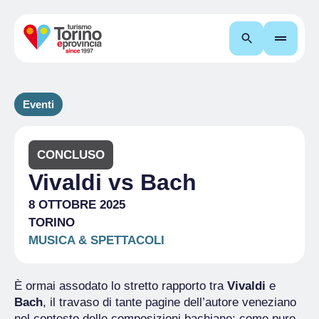
Cerca
Eventi
CONCLUSO
Vivaldi vs Bach
8 OTTOBRE 2025
TORINO
MUSICA & SPETTACOLI
È ormai assodato lo stretto rapporto tra
Vivaldi
e
Bach
, il travaso di tante pagine dell’autore veneziano
nel contesto delle composizioni bachiane; come pure