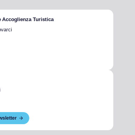
e Accoglienza Turistica
ovarci
i
wsletter