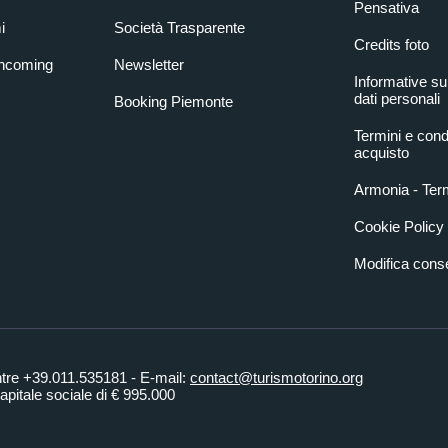
Pensativa
i
Società Trasparente
Credits foto
Incoming
Newsletter
Informative su
dati personali
Booking Piemonte
Termini e condi
acquisto
Armonia - Term
Cookie Policy
Modifica con
ntre +39.011.535181 - E-mail:
contact@turismotorino.org
pitale sociale di € 995.000