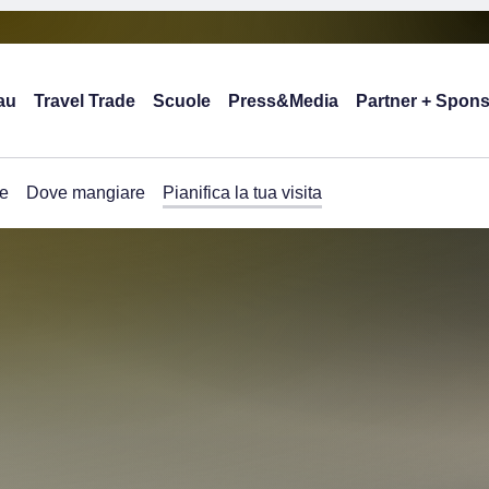
au
Travel Trade
Scuole
Press&Media
Partner + Spon
e
Dove mangiare
Pianifica la tua visita