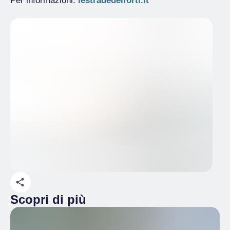
Per informazioni:
lestradedeiforti.it
Scopri di più