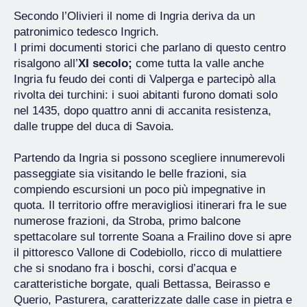
Secondo l’Olivieri il nome di Ingria deriva da un
patronimico tedesco Ingrich.
I primi documenti storici che parlano di questo centro
risalgono all’
XI secolo;
come tutta la valle anche
Ingria fu feudo dei conti di Valperga e partecipò alla
rivolta dei turchini: i suoi abitanti furono domati solo
nel 1435, dopo quattro anni di accanita resistenza,
dalle truppe del duca di Savoia.
Partendo da Ingria si possono scegliere innumerevoli
passeggiate sia visitando le belle frazioni, sia
compiendo escursioni un poco più impegnative in
quota. Il territorio offre meravigliosi itinerari fra le sue
numerose frazioni, da Stroba, primo balcone
spettacolare sul torrente Soana a Frailino dove si apre
il pittoresco Vallone di Codebiollo, ricco di mulattiere
che si snodano fra i boschi, corsi d’acqua e
caratteristiche borgate, quali Bettassa, Beirasso e
Querio, Pasturera, caratterizzate dalle case in pietra e