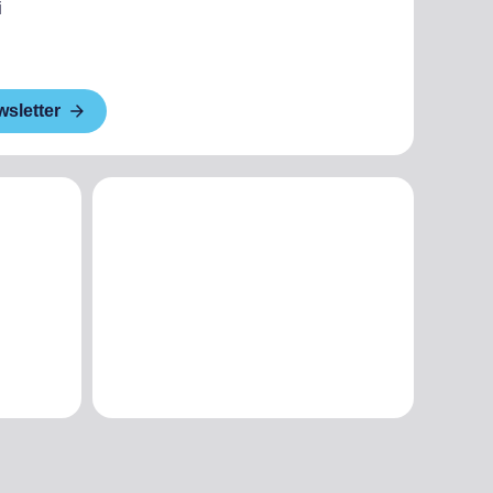
i
wsletter