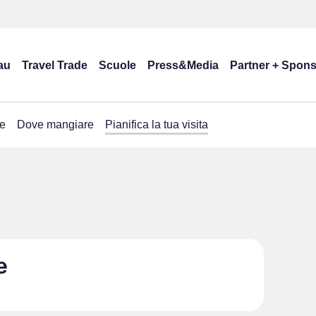
au
Travel Trade
Scuole
Press&Media
Partner + Spon
e
Dove mangiare
Pianifica la tua visita
e