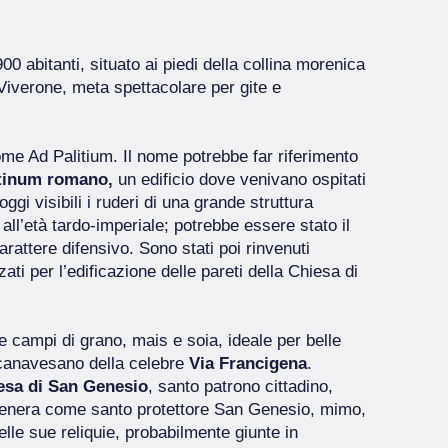
0 abitanti, situato ai piedi della collina morenica
 Viverone, meta spettacolare per gite e
 come Ad Palitium. Il nome potrebbe far riferimento
tinum romano,
un edificio dove venivano ospitati
oggi visibili i ruderi di una grande struttura
all’età tardo-imperiale; potrebbe essere stato il
attere difensivo. Sono stati poi rinvenuti
zati per l’edificazione delle pareti della Chiesa di
 e campi di grano, mais e soia, ideale per belle
 canavesano della celebre
Via Francigena
.
esa di San Genesio
, santo patrono cittadino,
 venera come santo protettore San Genesio, mimo,
elle sue reliquie, probabilmente giunte in