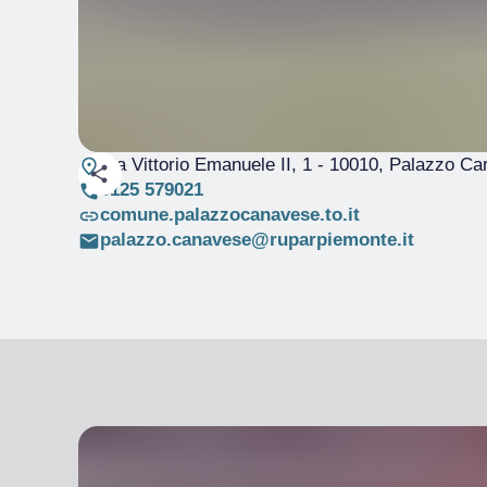
Via Vittorio Emanuele II, 1
- 10010, Palazzo Ca
0125 579021
comune.palazzocanavese.to.it
palazzo.canavese@ruparpiemonte.it