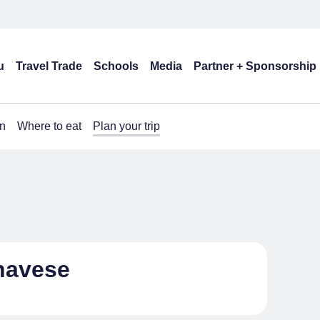
u
Travel Trade
Schools
Media
Partner + Sponsorship
n
Where to eat
Plan your trip
navese