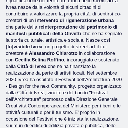
riqualificazione del territorio. L’idea dello
street art
a
Ivrea nasce dalla volontà di alcuni cittadini di
contribuire a valorizzare la propria città, di sentirsi co-
creatori di un
intervento di
rigenerazione urbana
che parte dalla
reinterpretazione
del
patrimonio di
manifesti pubblicati della Olivetti
che ne ha segnato
la storia culturale, artistica e sociale. Nasce così
[In]visibile Ivrea
, un progetto di street art il cui
creatore è
Alessandro Chiarotto
in collaborazione
con
Cecilia Selina
Roffino
, incoraggiato e sostenuto
dalla
Città di Ivrea
che ne ha finanziato la
realizzazione da parte di artisti locali. Nel settembre
2020 Ivrea ha ospitato il Festival dell’Architettura 2020
- Design for the next Community, progetto organizzato
dalla Città di Ivrea, vincitore del bando "Festival
dell’Architettura" promosso dalla Direzione Generale
Creatività Contemporanea del Ministero per i beni e le
attività culturali e per il turismo. E’ proprio in
occasione del Festival che è iniziata la realizzazione,
sui muri di edifici di edilizia privata e pubblica, delle