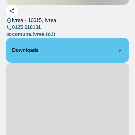
ivrea
- 10015, Ivrea
0125 618131
comune.ivrea.to.it
Downloads
Ivrea Street Art Map(1).pdf