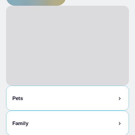
Pets
Animali Ammessi
Family
di taglia piccola in trasportino o in una borsa;