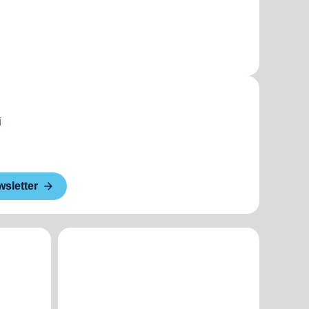
i
wsletter