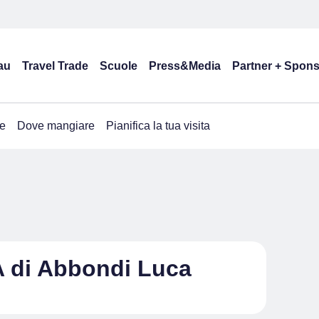
au
Travel Trade
Scuole
Press&Media
Partner + Spon
e
Dove mangiare
Pianifica la tua visita
di Abbondi Luca