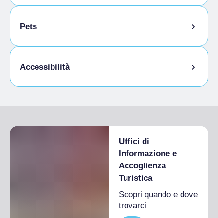
Animazione bimbi
Pets
Animali ammessi al guinzaglio
Accessibilità
Accesso disabili
Uffici di
Informazione e
Accoglienza
Turistica
Scopri quando e dove
trovarci