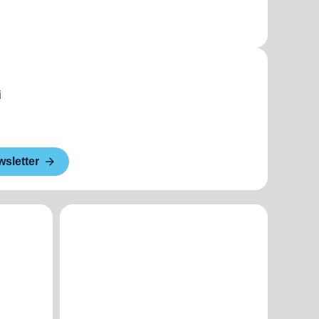
i
wsletter