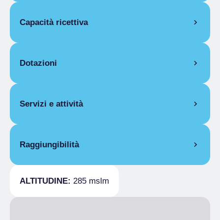
APERTURA
Capacità ricettiva
Stagione unica
01/01-10/01
Stagione unica
16/04-31/12
Camere
3
CAMERE
Posti letto
6
Dotazioni
Uso singola
Stagione unica
Da 75,00 € a 85,00 €
DOTAZIONI CAMERE
Doppia
Servizi e attività
Stagione unica
Da 85,00 € a 100,00 €
Internet gratuito, Aria condizionata, Culla /
Tripla
lettino bimbi
Stagione unica
Da 90,00 € a 120,00 €
DOTAZIONI COMUNI
SERVIZI GENERALI
Quattro letti
Raggiungibilità
Sala colazione, Cassetta pronto soccorso,
Sveglia
Stagione unica
Da 95,00 € a 150,00 €
Parco / Giardino, Parcheggio riservato,
SPORT E BENESSERE
LETTO IN AGGIUNTA
Terrazzo, Internet gratuito, Sala soggiorno,
INFORMAZIONI GENERALI
Sport
Stagione unica
20,00 €
Seggiolone
ALTITUDINE:
285 mslm
Strada asfaltata
Giochi di società
OSPITALITÀ
Prenotazione obbligatoria