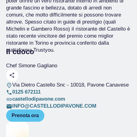
poter offrire un vero ristorante interno in ambienti di
grande fascino e bellezza, dotato di arredi non
comuni, che molto difficilmente si possono trovare
altrove. Spesso citato in guide di prestigio (quali
Michelin e Gambero Rosso) il ristorante del Castello è
stato recente vincitore del premio come miglior
ristorante in Torino e provincia conferito dalla
piattaforma Trustyou.
Il cuoco
Chef Simone Gagliano
Via Dietro Castello Snc
- 10018, Pavone Canavese
0125 672111
castellodipavone.com
INFO@CASTELLODIPAVONE.COM
Prenota ora